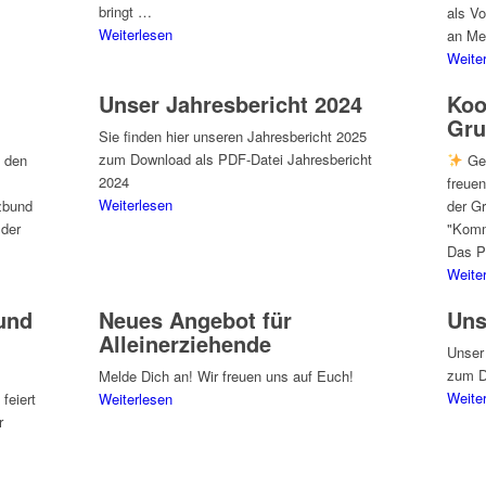
bringt …
als Vo
Weiterlesen
an Me
Weite
Unser Jahresbericht 2024
Koo
Gru
Sie finden hier unseren Jahresbericht 2025
zum Download als PDF-Datei Jahresbericht
 den
Gem
2024
freuen
Weiterlesen
zbund
der G
der
"Komm
Das P
Weite
und
Neues Angebot für
Uns
Alleinerziehende
Unser
zum D
Melde Dich an! Wir freuen uns auf Euch!
Weite
feiert
Weiterlesen
r