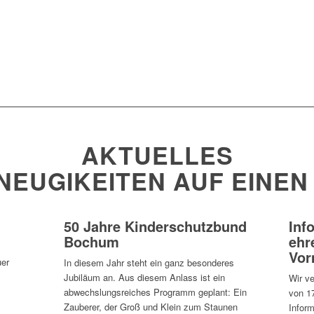
A
K
T
U
E
L
L
E
S
NEUGIKEITEN AUF EINEN
50 Jahre Kinderschutzbund
Inf
Bochum
ehr
Vor
uer
In diesem Jahr steht ein ganz besonderes
Jubiläum an. Aus diesem Anlass ist ein
Wir v
abwechslungsreiches Programm geplant: Ein
von 17
Zauberer, der Groß und Klein zum Staunen
Infor